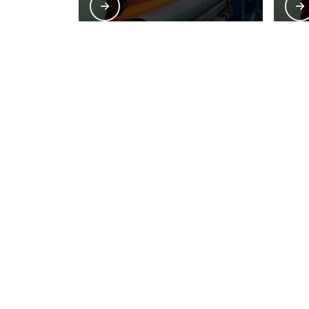
Regi
Região Central
Zona Norte
Aclimação
Bela Vista
Consolação
Higienópolis
República
Santa Cecília
O conteúdo do texto desta página é de direito reservado. S
– artigo 184 do Código Penal –
Lei 9610/98 - Lei de direit