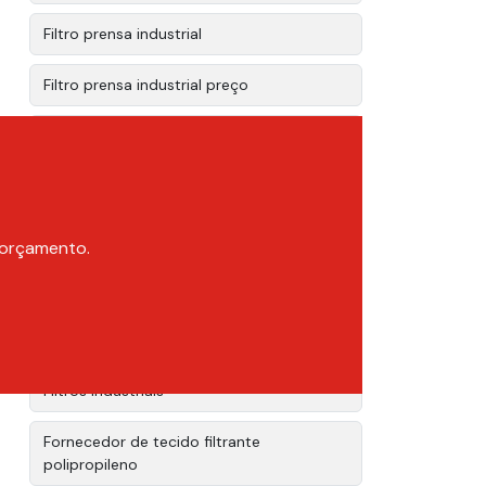
Filtro prensa industrial
Filtro prensa industrial preço
Filtro prensa preço
Filtro tecido polipropileno
Filtro tipo bag
m orçamento.
Filtros centrifuga
Filtros de manga fabricantes
Filtros industriais
Fornecedor de tecido filtrante
polipropileno