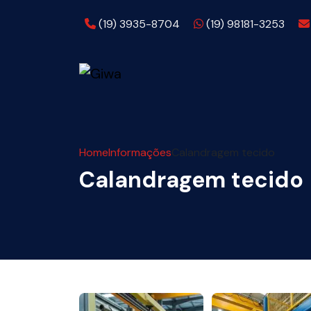
Telefone:
WhatsApp:
(19) 3935-8704
(19) 98181-3253
Home
Informações
Calandragem tecido
Calandragem tecido