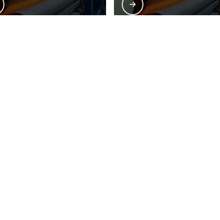
ões onde a Giwa atende Calandragem te
Zona Oeste
Zona Sul
Zona Leste
G
Bom Retiro
Brás
Camb
Glicério
Liberdade
Luz
Santa Efigênia
Sé
Vila 
ua reprodução, parcial ou total, mesmo citando nossos links, é proibida sem a 
os autorais
.