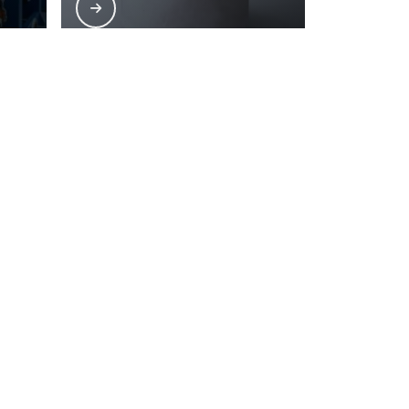
Tecido para esteira transportadora
cido:
Tecido para filtragem
Tecido para filtro
rande São Paulo
Litoral de São Paulo
Tecido para filtro de exaustor
uci
Centro
Tecido para filtro de manga
Pari
Buarque
Tecido para filtro prensa
Tecido poliester para filtragem
autorização do autor. Crime de violação de direito autoral
Tecido poliester para filtro
Tecidos filtrantes