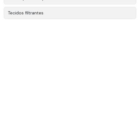
Tecidos filtrantes
Tecidos tecnicos industriais
Tecidos tecnicos poliester
Tecidos técnicos
Tecidos técnicos filtrantes
Tela de nylon para filtragem
Tela filtrante
Elemento filtrante poliéster
Elemento filtrante polipropileno