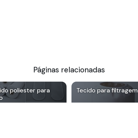
Páginas relacionadas
ido poliester para
Tecido para filtragem
ro
nde a Giwa atende Tecido poliester para 