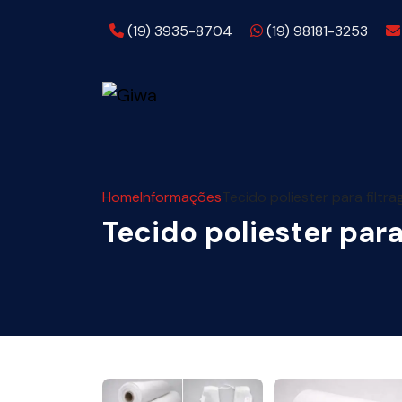
Telefone:
WhatsApp:
(19) 3935-8704
(19) 98181-3253
Home
Informações
Tecido poliester para filtr
Tecido poliester para