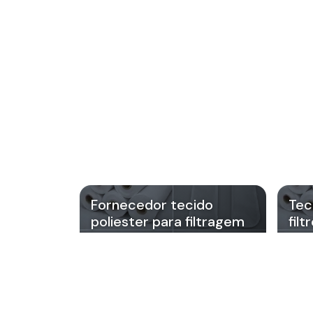
Fornecedor tecido
Tec
poliester para filtragem
filt
Regiões o