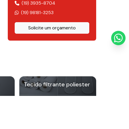
(19) 3935-8704
Pano para filtro prensa
(19) 98181-3253
Sacos anodicos
Solicite um orçamento
Tecido de polipropileno preço
Tecido filtrante poliester
Tecido filtrante polipropileno preço
Tecido filtrante sarja
Tecido filtrante poliester
Tecido filtro poeira
Tecido industrial
Tecido monofilamento
filtragem:
Tecido para esteira