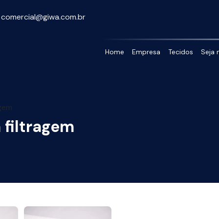
E-mail:
comercial@giwa.com.br
Home
Empresa
Tecidos
Seja 
agem
 filtragem