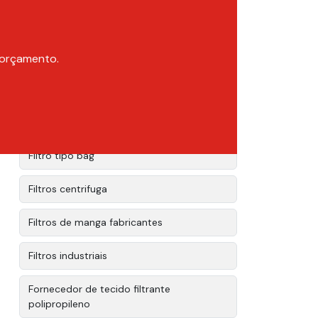
Filtro prensa industrial
Filtro prensa industrial preço
m orçamento.
Filtro prensa preço
Filtro tecido polipropileno
Filtro tipo bag
Filtros centrifuga
Filtros de manga fabricantes
Filtros industriais
Fornecedor de tecido filtrante
polipropileno