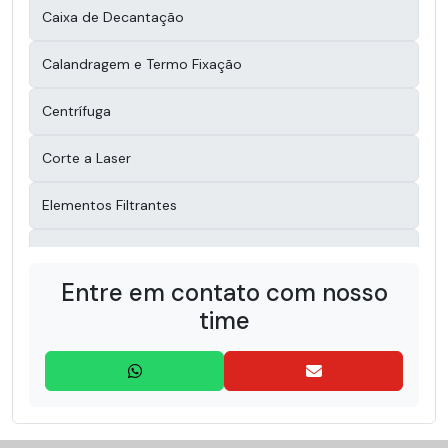
Caixa de Decantação
Calandragem e Termo Fixação
Centrífuga
Corte a Laser
Elementos Filtrantes
Filtro Bag
Entre em contato com nosso
Filtro Disco
time
Filtro Manga
Filtro Rotativo
Lonas para Filtro Prensa