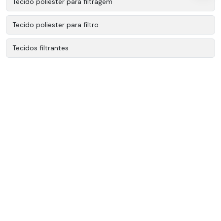
Tecido poliester para filtragem
Tecido poliester para filtro
Tecidos filtrantes
Tecidos tecnicos industriais
Tecidos tecnicos poliester
Tecidos técnicos
Tecidos técnicos filtrantes
Tela de nylon para filtragem
Tela filtrante
Elemento filtrante poliéster